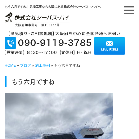
もう六月ですね｜足場工事なら大阪にある株式会社シーバス・ハイへ
HOME
»
ブログ
»
施工事例
»
もう六月ですね
もう六月ですね