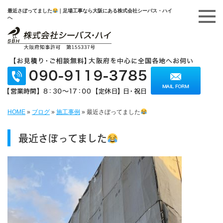
最近さぼってました
｜足場工事なら大阪にある株式会社シーバス・ハイ
へ
HOME
»
ブログ
»
施工事例
»
最近さぼってました
最近さぼってました