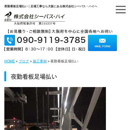
夜勤看板足場払い｜足場工事なら大阪にある株式会社シーバス・ハイへ
HOME
»
ブログ
»
施工事例
»
夜勤看板足場払い
夜勤看板足場払い